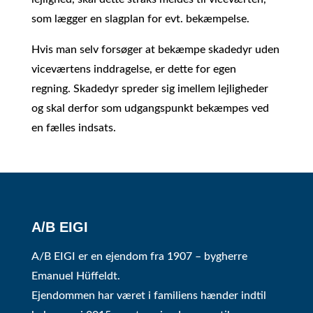
som lægger en slagplan for evt. bekæmpelse.
Hvis man selv forsøger at bekæmpe skadedyr uden
viceværtens inddragelse, er dette for egen
regning. Skadedyr spreder sig imellem lejligheder
og skal derfor som udgangspunkt bekæmpes ved
en fælles indsats.
A/B EIGI
A/B EIGI er en ejendom fra 1907 – bygherre
Emanuel Hüffeldt.
Ejendommen har været i familiens hænder indtil