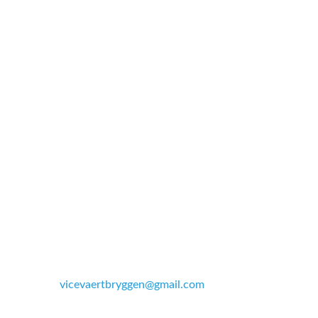
Sådan renser du afløb
Installation af opvaske og vaskemaskine
Sammenlægning
Ombygning af lejlighed
Kontakt viceværterne
Lars Bach & Søren Rydeng
Træffetid: man-fre 7.00–9.00
Tlf. 20 78 15 62
Mail:
vicevaertbryggen@gmail.com